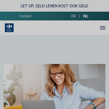
Overslaan
LET OP, GELD LENEN KOST OOK GELD.
en
naar
FR
NL
Contact
de
inhoud
gaan
Contenu