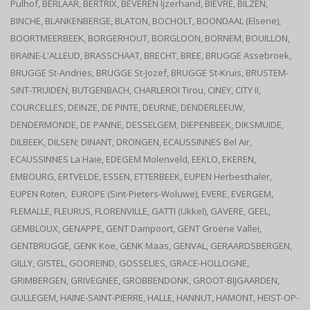
Pulhof, BERLAAR, BERTRIX, BEVEREN Ijzerhand, BIÈVRE, BILZEN,
BINCHE, BLANKENBERGE, BLATON, BOCHOLT, BOONDAAL (Elsene),
BOORTMEERBEEK, BORGERHOUT, BORGLOON, BORNEM, BOUILLON,
BRAINE-L'ALLEUD, BRASSCHAAT, BRECHT, BREE, BRUGGE Assebroek,
BRUGGE St-Andries, BRUGGE St-Jozef, BRUGGE St-Kruis, BRUSTEM-
SINT-TRUIDEN, BUTGENBACH, CHARLEROI Tirou, CINEY, CITY II,
COURCELLES, DEINZE, DE PINTE, DEURNE, DENDERLEEUW,
DENDERMONDE, DE PANNE, DESSELGEM, DIEPENBEEK, DIKSMUIDE,
DILBEEK, DILSEN; DINANT, DRONGEN, ECAUSSINNES Bel Air,
ECAUSSINNES La Haie, EDEGEM Molenveld, EEKLO, EKEREN,
EMBOURG, ERTVELDE, ESSEN, ETTERBEEK, EUPEN Herbesthaler,
EUPEN Roten, EUROPE (Sint-Pieters-Woluwe), EVERE, EVERGEM,
FLEMALLE, FLEURUS, FLORENVILLE, GATTI (Ukkel), GAVERE, GEEL,
GEMBLOUX, GENAPPE, GENT Dampoort, GENT Groene Vallei,
GENTBRUGGE, GENK Koe, GENK Maas, GENVAL, GERAARDSBERGEN,
GILLY, GISTEL, GOOREIND, GOSSELIES, GRACE-HOLLOGNE,
GRIMBERGEN, GRIVEGNEE, GROBBENDONK, GROOT-BIJGAARDEN,
GULLEGEM, HAINE-SAINT-PIERRE, HALLE, HANNUT, HAMONT, HEIST-OP-