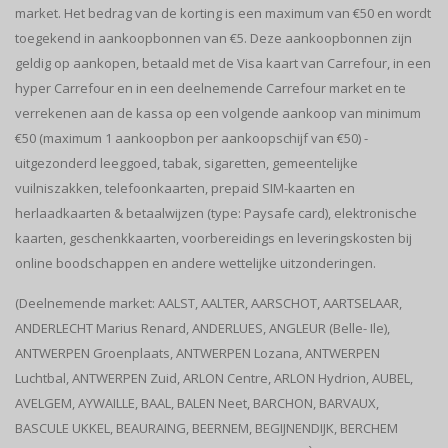
market. Het bedrag van de korting is een maximum van €50 en wordt
toegekend in aankoopbonnen van €5. Deze aankoopbonnen zijn
geldig op aankopen, betaald met de Visa kaart van Carrefour, in een
hyper Carrefour en in een deelnemende Carrefour market en te
verrekenen aan de kassa op een volgende aankoop van minimum
€50 (maximum 1 aankoopbon per aankoopschijf van €50) -
uitgezonderd leeggoed, tabak, sigaretten, gemeentelijke
vuilniszakken, telefoonkaarten, prepaid SIM-kaarten en
herlaadkaarten & betaalwijzen (type: Paysafe card), elektronische
kaarten, geschenkkaarten, voorbereidings en leveringskosten bij
online boodschappen en andere wettelijke uitzonderingen.
(Deelnemende market: AALST, AALTER, AARSCHOT, AARTSELAAR,
ANDERLECHT Marius Renard, ANDERLUES, ANGLEUR (Belle- Ile),
ANTWERPEN Groenplaats, ANTWERPEN Lozana, ANTWERPEN
Luchtbal, ANTWERPEN Zuid, ARLON Centre, ARLON Hydrion, AUBEL,
AVELGEM, AYWAILLE, BAAL, BALEN Neet, BARCHON, BARVAUX,
BASCULE UKKEL, BEAURAING, BEERNEM, BEGIJNENDIJK, BERCHEM