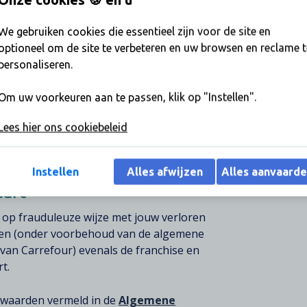
We gebruiken cookies die essentieel zijn voor de site en
optioneel om de site te verbeteren en uw browsen en reclame t
.000 om alle of een deel van de
personaliseren.
Om uw voorkeuren aan te passen, klik op "Instellen".
Lees hier ons cookiebeleid
n bij diefstal of accidentele schade
ankoopdatum.
Instellen
Alles afwijzen
Alles aanvaard
aart
 op frauduleuze wijze met jouw verloren
rden (onder voorbehoud van de algemene
van Carrefour) evenals de franchise en
t.
waarden vermeld in de
Algemene