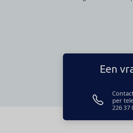
Een vr
Contac
per tel
226 37 