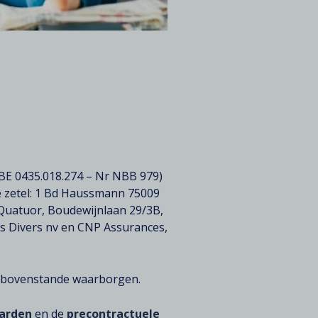
 BE 0435.018.274 – Nr NBB 979)
e zetel: 1 Bd Haussmann 75009
 Quatuor, Boudewijnlaan 29/3B,
es Divers nv en CNP Assurances,
de bovenstande waarborgen.
arden
en de
precontractuele