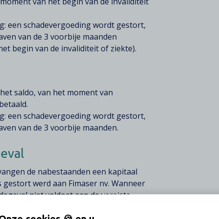
moment van het begin van de invaliditeit
ng: een schadevergoeding wordt gestort,
gaven van de 3 voorbije maanden
 begin van de invaliditeit of ziekte).
 het saldo, van het moment van
betaald.
ng: een schadevergoeding wordt gestort,
gaven van de 3 voorbije maanden.
eval
tvangen de nabestaanden een kapitaal
eds gestort werd aan Fimaser nv. Wanneer
degeval niet voldoet aan de vereiste
Verlies van tewerkstelling”, dan geldt
Onze cookies 🍪 en u
val” voor dezelfde premie.