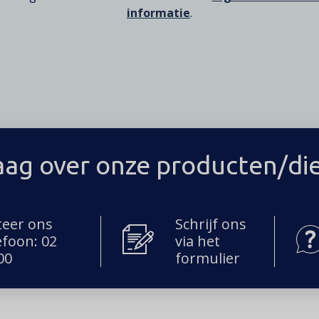
informatie
.
aag over onze producten/di
teer ons
Schrijf ons
efoon: 02
via het
00
formulier