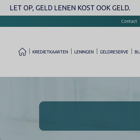
Overslaan
LET OP, GELD LENEN KOST OOK GELD.
en
naar
Contact
de
inhoud
gaan
KREDIETKAARTEN
LENINGEN
GELDRESERVE
BI