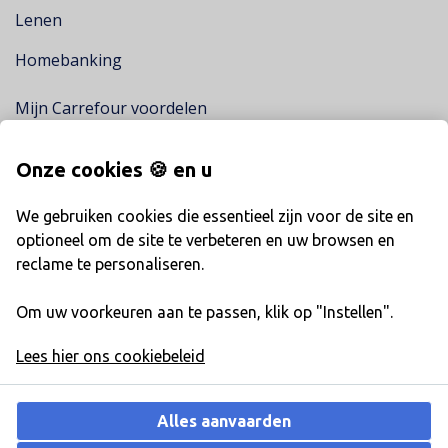
Lenen
Homebanking
Mijn Carrefour voordelen
Mijn promoties bij Carrefour
Onze cookies 🍪 en u
Vind een financiële stand
We gebruiken cookies die essentieel zijn voor de site en
Over Carrefour Finance
optioneel om de site te verbeteren en uw browsen en
reclame te personaliseren.
Klacht
Om uw voorkeuren aan te passen, klik op "Instellen".
Jobs
Lees hier ons cookiebeleid
Alles aanvaarden
Fimaser nv, kredietgever, Quatuor, Boudewijnlaan 29/3B, 1000 Brussel -