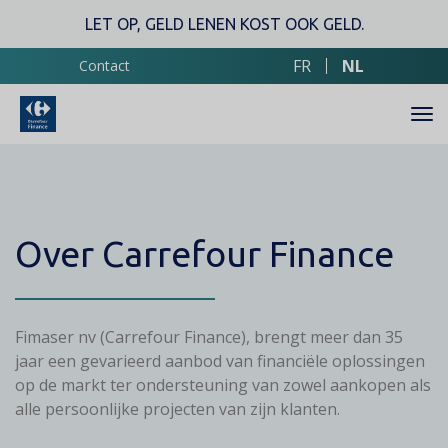
Overslaan
LET OP, GELD LENEN KOST OOK GELD.
en
naar
FR
NL
Contact
de
inhoud
gaan
Over Carrefour Finance
Fimaser nv (Carrefour Finance), brengt meer dan 35
jaar een gevarieerd aanbod van financiële oplossingen
op de markt ter ondersteuning van zowel aankopen als
alle persoonlijke projecten van zijn klanten.