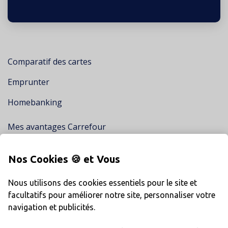
Comparatif des cartes
Emprunter
Homebanking
Mes avantages Carrefour
Mes promotions chez Carrefour
Nos Cookies 🍪 et Vous
Trouvez un stand financier
Nous utilisons des cookies essentiels pour le site et
A propos de Carrefour Finance
facultatifs pour améliorer notre site, personnaliser votre
navigation et publicités.
Réclamation