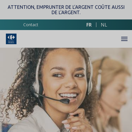
Aller
ATTENTION, EMPRUNTER DE L'ARGENT COÛTE AUSSI
au
DE L'ARGENT.
contenu
principal
FR
NL
Contact