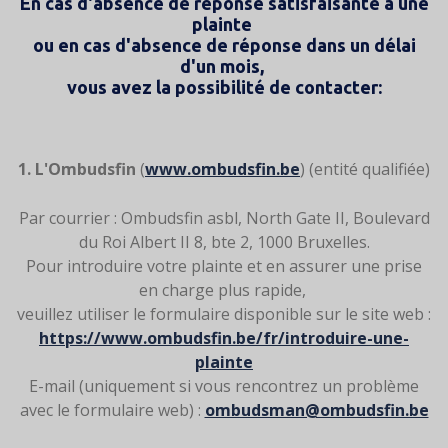
En cas d'absence de réponse satisfaisante à une
Texte
plainte
ou
en cas d'absence de réponse dans un délai
d'un mois,
vous avez la possibilité de contacter:
1. L'Ombudsfin
(
www.ombudsfin.be
) (entité qualifiée)
Par courrier : Ombudsfin asbl, North Gate II, Boulevard
du Roi Albert II 8, bte 2, 1000 Bruxelles.
Pour introduire votre plainte et en assurer une prise
en charge plus rapide,
veuillez utiliser le formulaire disponible sur le site web :
https://www.ombudsfin.be/fr/introduire-une-
plainte
E-mail (uniquement si vous rencontrez un problème
avec le formulaire web) :
ombudsman@ombudsfin.be