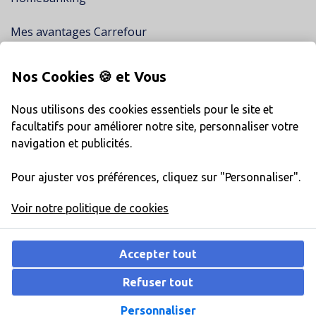
Mes avantages Carrefour
Mes promotions chez Carrefour
Nos Cookies 🍪 et Vous
Trouvez un stand financier
Nous utilisons des cookies essentiels pour le site et
A propos de Carrefour Finance
facultatifs pour améliorer notre site, personnaliser votre
navigation et publicités.
Réclamation
Jobs
Pour ajuster vos préférences, cliquez sur "Personnaliser".
Voir notre politique de cookies
Accepter tout
Fimaser s.a., prêteur, Quatuor, Boulevard Baudouin 29/3B, 1000 Bruxelles
- BCE BE 0434.818.930
Refuser tout
Politique de cookies
Protection de la vie privée
Informations
Personnaliser
générales
Gestion des cookies