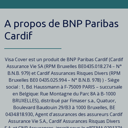
A propos de BNP Paribas
Cardif
Texte
Visa Cover est un produit de BNP Paribas Cardif (Cardif
Assurance Vie SA (RPM Bruxelles BE0435.018.274 – N°
B.N.B. 979) et Cardif Assurances Risques Divers (RPM
Bruxelles BE0 0435.025.994 – N° B.N.B. 978) ) - Siège
social : 1, Bd. Haussmann à F-75009 PARIS – succursale
en Belgique: Rue Montagne du Parc 8A à B-1000
BRUXELLES), distribué par Fimaser s.a., Quatuor,
Boulevard Baudouin 29/B3 à 1000 Bruxelles, BE
0434.818.930, Agent d'assurances des assureurs Cardif
Assurance Vie S.A., Cardif Assurances Risquas Divers