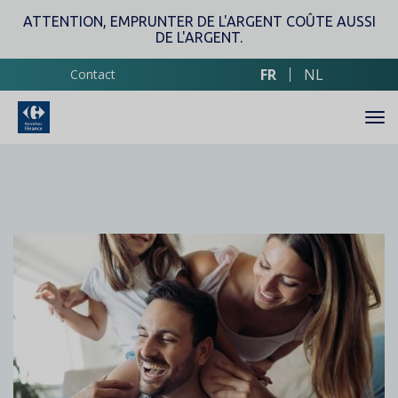
Aller
ATTENTION, EMPRUNTER DE L'ARGENT COÛTE AUSSI
au
DE L'ARGENT.
contenu
principal
FR
NL
Contact
Contenu