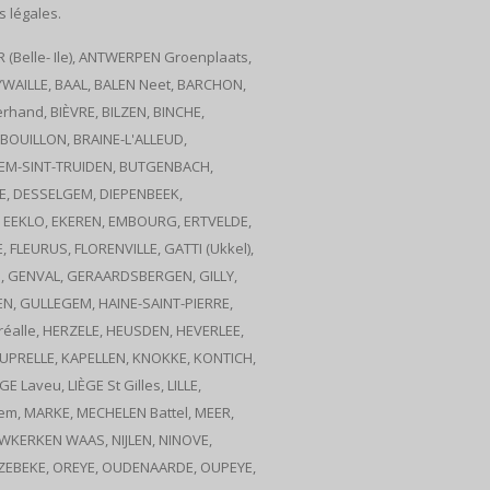
s légales.
(Belle- Ile), ANTWERPEN Groenplaats,
WAILLE, BAAL, BALEN Neet, BARCHON,
hand, BIÈVRE, BILZEN, BINCHE,
OUILLON, BRAINE-L'ALLEUD,
TEM-SINT-TRUIDEN, BUTGENBACH,
NE, DESSELGEM, DIEPENBEEK,
, EEKLO, EKEREN, EMBOURG, ERTVELDE,
 FLEURUS, FLORENVILLE, GATTI (Ukkel),
, GENVAL, GERAARDSBERGEN, GILLY,
, GULLEGEM, HAINE-SAINT-PIERRE,
éalle, HERZELE, HEUSDEN, HEVERLEE,
UPRELLE, KAPELLEN, KNOKKE, KONTICH,
Laveu, LIÈGE St Gilles, LILLE,
, MARKE, MECHELEN Battel, MEER,
WKERKEN WAAS, NIJLEN, NINOVE,
ZEBEKE, OREYE, OUDENAARDE, OUPEYE,