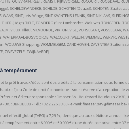
, PUTTE, QUIEVRAIN, REET, RIEMST, RIJKEVORSEL, ROCOURT, ROOSDAAL, 
ugge), SCHELDEWINDEKE, SCHILDE, SCHOTEN (Deuzel), SCHOTEN Zaatstraat,
S-WAAS, SINT Joris-Winge, SINT-KWINTENS-LENNIK, SINT-NIKLAAS, SLEIDI
THIER (Liège), TIELT, TOMBERG (Sint-Lambrechts-Woluwe), TONGEREN, 
ELSALM, VIEUX Tilleul, VILVOORDE, VIRTON, VISE, VORSELAAR, VOSSELAAR
WATERMAAL-BOSVOORDE, WALCOURT, WELLIN, WEMMEL, WERVIK, WESTERLO, 
don, WOLUWE Shopping, WOMMELGEM, ZANDHOVEN, ZAVENTEM Stationsstra
E, ZWEVEZELE, ZWIJNAARDE)
t à tempérament
o et le prêt travaux/déco sont des crédits à la consommation sous forme 
4, chapitre 1) du Code de droit économique - sous réserve d’acceptation de
 Prêteur et éditeur responsable : Fimaser SA - Boulevard Baudouin 29/3B, 
9 - BIC : BBRUBEBB - Tél.: +32 2 226 38 00 - e-mail: fimaser.sav@fimaser.be-
el effectif global (TAEG) à 7,29 %, identique au taux débiteur annuel fixe
t à tempérament entre 6.000 € et 50.000 € d’une durée comprise entre 37 et