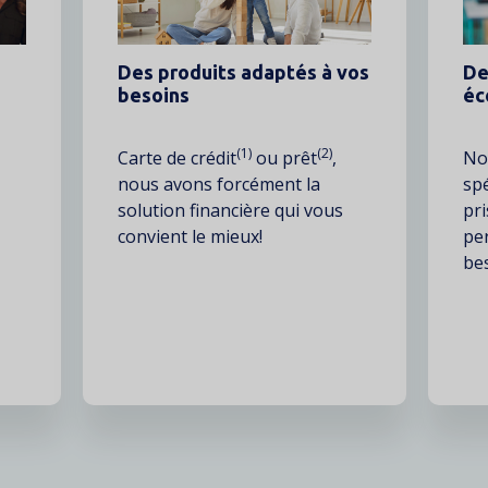
Des produits adaptés à vos
De
besoins
éc
(1)
(2)
Texte
Carte de crédit
ou prêt
,
Tex
Not
nous avons forcément la
spé
solution financière qui vous
pri
convient le mieux!
pe
bes