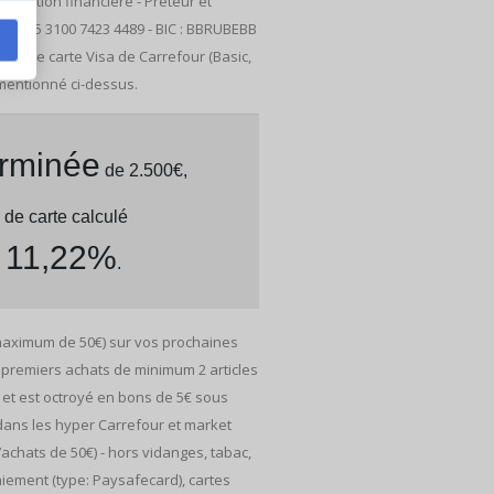
tuation financière - Prêteur et
N: BE45 3100 7423 4489 - BIC : BBRUBEBB
ation de carte Visa de Carrefour (Basic,
 mentionné ci-dessus.
erminée
de 2.500€,
 de carte calculé
: 11,22%
.
 maximum de 50€) sur vos prochaines
 premiers achats de minimum 2 articles
et est octroyé en bons de 5€ sous
 dans les hyper Carrefour et market
achats de 50€) - hors vidanges, tabac,
ement (type: Paysafecard), cartes