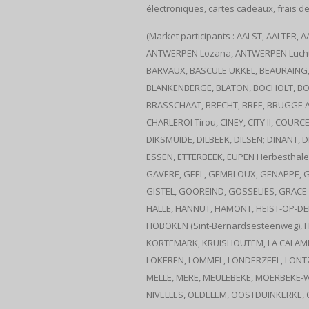
électroniques, cartes cadeaux, frais de
(Market participants : AALST, AALTER
ANTWERPEN Lozana, ANTWERPEN Luchtba
BARVAUX, BASCULE UKKEL, BEAURAING, B
BLANKENBERGE, BLATON, BOCHOLT, BO
BRASSCHAAT, BRECHT, BREE, BRUGGE A
CHARLEROI Tirou, CINEY, CITY II, CO
DIKSMUIDE, DILBEEK, DILSEN; DINANT,
ESSEN, ETTERBEEK, EUPEN Herbesthaler
GAVERE, GEEL, GEMBLOUX, GENAPPE, G
GISTEL, GOOREIND, GOSSELIES, GRAC
HALLE, HANNUT, HAMONT, HEIST-OP-DEN
HOBOKEN (Sint-Bernardsesteenweg), 
KORTEMARK, KRUISHOUTEM, LA CALAMINE, 
LOKEREN, LOMMEL, LONDERZEEL, LONT
MELLE, MERE, MEULEBEKE, MOERBEKE-W
NIVELLES, OEDELEM, OOSTDUINKERKE,