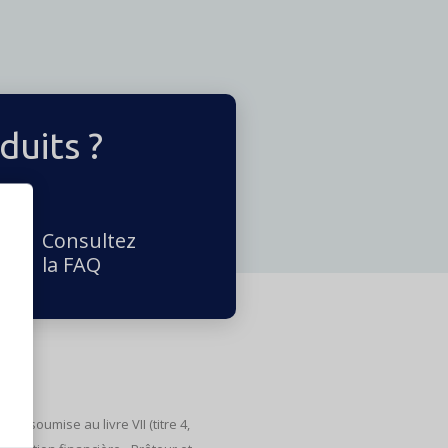
duits ?
Consultez
la FAQ
e soumise au livre VII (titre 4,