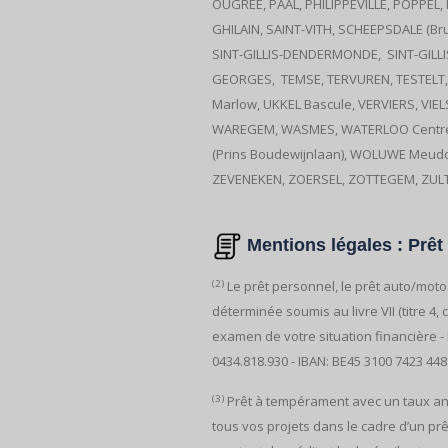
OUGREE, PAAL, PHILIPPEVILLE, POPPEL
GHILAIN, SAINT-VITH, SCHEEPSDALE (Br
SINT-GILLIS-DENDERMONDE, SINT-GILLI
GEORGES, TEMSE, TERVUREN, TESTELT, 
Marlow, UKKEL Bascule, VERVIERS, VI
WAREGEM, WASMES, WATERLOO Centre, 
(Prins Boudewijnlaan), WOLUWE Meu
ZEVENEKEN, ZOERSEL, ZOTTEGEM, ZULT
Mentions légales : Prê
(2)
Le prêt personnel, le prêt auto/mot
déterminée soumis au livre VII (titre 
examen de votre situation financière -
0434.818.930 - IBAN: BE45 3100 7423 448
(3)
Prêt à tempérament avec un taux annu
tous vos projets dans le cadre d’un prê