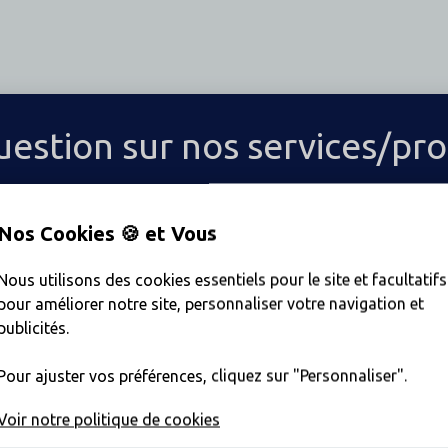
estion sur nos services/pro
tez-nous par
Écrivez-
Nos Cookies 🍪 et Vous
one au 02
nous via le
00
formulaire
Nous utilisons des cookies essentiels pour le site et facultatifs
pour améliorer notre site, personnaliser votre navigation et
publicités.
Pour ajuster vos préférences, cliquez sur "Personnaliser".
e de crédit
Voir notre politique de cookies
dit à la consommation sous forme d'ouverture de crédit à durée indéterminé