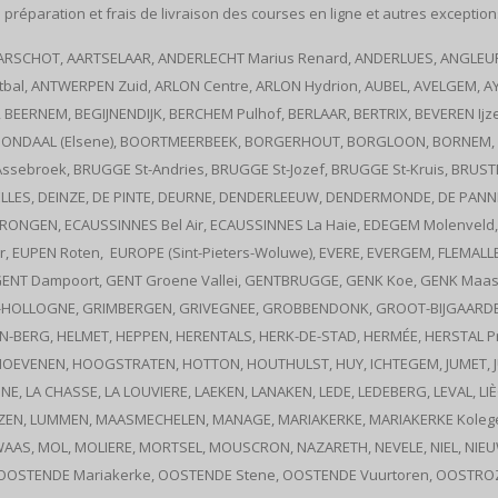
 préparation et frais de livraison des courses en ligne et autres exception
, AARSCHOT, AARTSELAAR, ANDERLECHT Marius Renard, ANDERLUES, ANGLEUR 
l, ANTWERPEN Zuid, ARLON Centre, ARLON Hydrion, AUBEL, AVELGEM, AY
EERNEM, BEGIJNENDIJK, BERCHEM Pulhof, BERLAAR, BERTRIX, BEVEREN Ijzer
ONDAAL (Elsene), BOORTMEERBEEK, BORGERHOUT, BORGLOON, BORNEM, B
ssebroek, BRUGGE St-Andries, BRUGGE St-Jozef, BRUGGE St-Kruis, BRUS
URCELLES, DEINZE, DE PINTE, DEURNE, DENDERLEEUW, DENDERMONDE, DE PAN
 DRONGEN, ECAUSSINNES Bel Air, ECAUSSINNES La Haie, EDEGEM Molenveld
, EUPEN Roten, EUROPE (Sint-Pieters-Woluwe), EVERE, EVERGEM, FLEMALLE,
ENT Dampoort, GENT Groene Vallei, GENTBRUGGE, GENK Koe, GENK Maas
E-HOLLOGNE, GRIMBERGEN, GRIVEGNEE, GROBBENDONK, GROOT-BIJGAARDEN
-BERG, HELMET, HEPPEN, HERENTALS, HERK-DE-STAD, HERMÉE, HERSTAL Pr
HOEVENEN, HOOGSTRATEN, HOTTON, HOUTHULST, HUY, ICHTEGEM, JUMET, J
LA CHASSE, LA LOUVIERE, LAEKEN, LANAKEN, LEDE, LEDEBERG, LEVAL, LIÈGE 
ZEN, LUMMEN, MAASMECHELEN, MANAGE, MARIAKERKE, MARIAKERKE Kolegem
AAS, MOL, MOLIERE, MORTSEL, MOUSCRON, NAZARETH, NEVELE, NIEL, NIEU
 OOSTENDE Mariakerke, OOSTENDE Stene, OOSTENDE Vuurtoren, OOSTRO