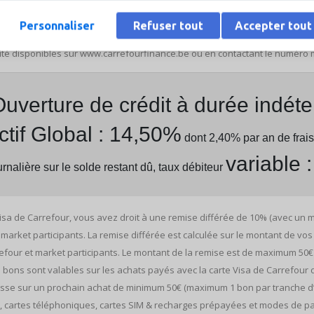
ue - sous réserve d'acceptation de votre demande après examen de votre si
evard Baudouin 29/3B, 1000 Bruxelles - N° BCE / TVA BE 0434.818.930 - IBA
Personnaliser
Refuser tout
Accepter tout
r.sav@fimaser.be - RPM Bruxelles - infos et conditions d'obtention et d'utilis
élité disponibles sur www.carrefourfinance.be ou en contactant le numéro
uverture de crédit à durée indét
ctif Global : 14,50%
dont 2,40% par an de frais
variable 
nalière sur le solde restant dû, taux débiteur
Visa de Carrefour, vous avez droit à une remise différée de 10% (avec un
arket participants. La remise différée est calculée sur le montant de vos
four et market participants. Le montant de la remise est de maximum 50€ 
 bons sont valables sur les achats payés avec la carte Visa de Carrefour
caisse sur un prochain achat de minimum 50€ (maximum 1 bon par tranche d’
 cartes téléphoniques, cartes SIM & recharges prépayées et modes de pai