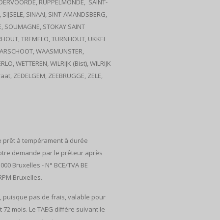
RUDDERVOORDE, RUPPELMONDE, SAINT-
 SIJSELE, SINAAI, SINT-AMANDSBERG,
NGE, SOUMAGNE, STOKAY SAINT
TORHOUT, TREMELO, TURNHOUT, UKKEL
, WAARSCHOOT, WAASMUNSTER,
WETTEREN, WILRIJK (Bist), WILRIJK
at, ZEDELGEM, ZEEBRUGGE, ZELE,
de prêt à tempérament à durée
 votre demande par le prêteur après
1000 Bruxelles - N° BCE/TVA BE
 RPM Bruxelles.
, puisque pas de frais, valable pour
 72 mois. Le TAEG diffère suivant le