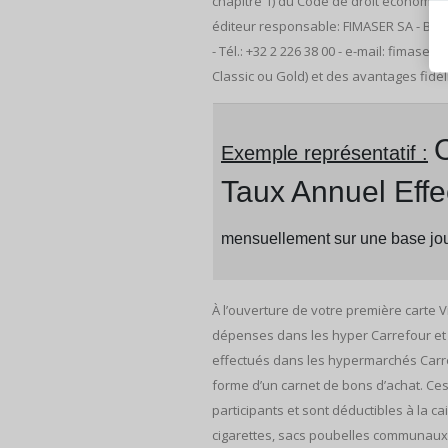
chapitre 1) du Code de droit économiq
éditeur responsable: FIMASER SA - Boul
- Tél.: +32 2 226 38 00 - e-mail: fimase
Classic ou Gold) et des avantages fid
O
Exemple représentatif :
Taux Annuel Effe
mensuellement sur une base jour
À l’ouverture de votre première carte 
dépenses dans les hyper Carrefour et m
effectués dans les hypermarchés Carre
forme d’un carnet de bons d’achat. Ces
participants et sont déductibles à la 
cigarettes, sacs poubelles communaux,