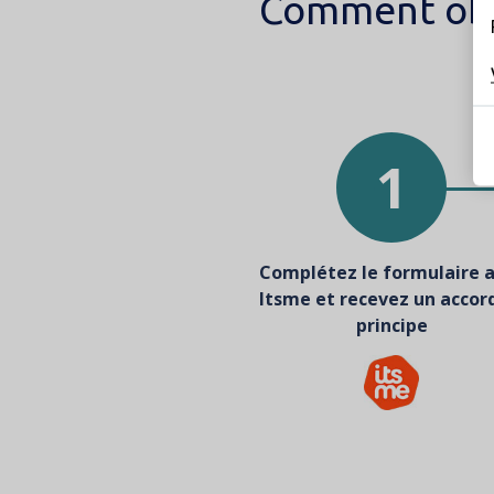
Comment obte
Texte
intro
1
Complétez le formulaire 
Itsme et recevez un accor
principe