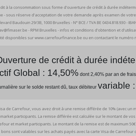
dit à la consommation sous forme d'ouverture de crédit à durée indéterminé
ue - sous réserve d'acceptation de votre demande après examen de votre si
evard Baudouin 29/3B, 1000 Bruxelles - N° BCE / TVA BE 0434.818.930 - IBA
r.sav@fimaser.be - RPM Bruxelles - infos et conditions d'obtention et d'utilis
élité disponibles sur www.carrefourfinance.be ou en contactant le numéro
uverture de crédit à durée indét
ctif Global : 14,50%
dont 2,40% par an de frais
variable 
nalière sur le solde restant dû, taux débiteur
Visa de Carrefour, vous avez droit à une remise différée de 10% (avec un
arket participants. La remise différée est calculée sur le montant de vos
four et market participants. Le montant de la remise est de maximum 50€ 
 bons sont valables sur les achats payés avec la carte Visa de Carrefour