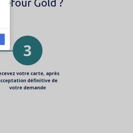
refour Gold ?
3
ecevez votre carte, après
cceptation définitive de
votre demande