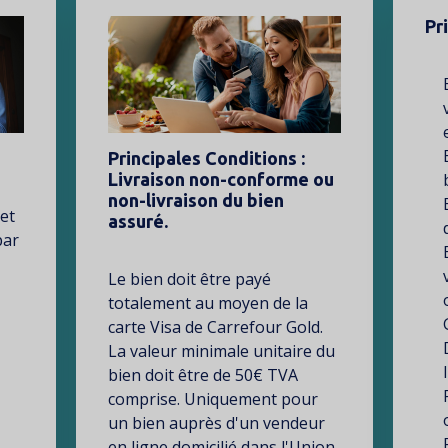
Pr
Image
Tex
Principales Conditions :
Livraison non-conforme ou
non-livraison du bien
et
assuré.
par
Texte
Le bien doit être payé
totalement au moyen de la
carte Visa de Carrefour Gold.
La valeur minimale unitaire du
bien doit être de 50€ TVA
comprise. Uniquement pour
un bien auprès d'un vendeur
en ligne domicilié dans l'Union