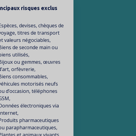
incipaux risques exclus
te
Espèces, devises, chèques de
voyage, titres de transport
et valeurs négociables,
Biens de seconde main ou
biens utilisés,
Bijoux ou gemmes, œuvres
d’art, orfèvrerie,
Biens consommables,
véhicules motorisés neufs
ou d’occasion, téléphones
GSM,
Données électroniques via
Internet,
Produits pharmaceutiques
ou parapharmaceutiques,
Plantes et animaux vivants,