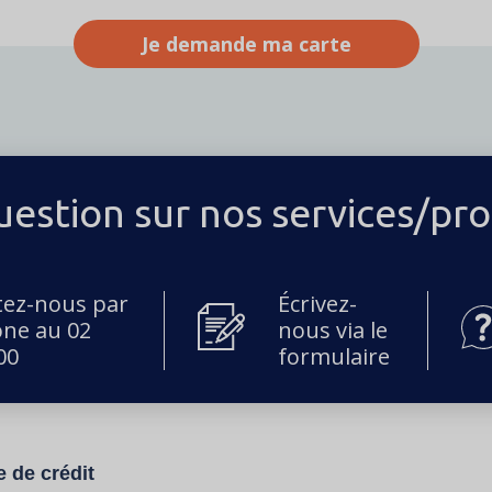
Je demande ma carte
estion sur nos services/pro
tez-nous par
Écrivez-
one au 02
nous via le
00
formulaire
e de crédit