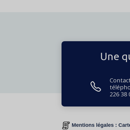
Une qu
Contac
téléph
226 38 
Mentions légales : Cart