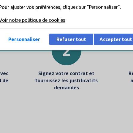
nir votre carte Visa de Car
Pour ajuster vos préférences, cliquez sur "Personnaliser".
Voir notre politique de cookies
Obtenez votre carte Visa de Carrefour Gold en 3 étapes !
Personnaliser
Refuser tout
Accepter tout
2
avec
Signez votre contrat et
R
d de
fournissez les justificatifs
a
demandés