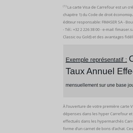
(1)
La carte Visa de Carrefour est un cré
chapitre 1) du Code de droit économiq
éditeur responsable: FIMASER SA - Boul
- Tél.: +32 2 226 38 00 - e-mail: fimase
Classic ou Gold) et des avantages fid
O
Exemple représentatif :
Taux Annuel Effe
mensuellement sur une base jour
À l’ouverture de votre première carte 
dépenses dans les hyper Carrefour et m
effectués dans les hypermarchés Carre
forme d’un carnet de bons d’achat. Ces